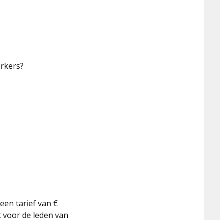
erkers?
en tarief van €
t voor de leden van