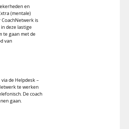
nzekerheden en
Extra (mentale)
r CoachNetwerk is
in deze lastige
m te gaan met de
od van
 via de Helpdesk –
Netwerk te werken
lefonisch. De coach
nnen gaan.