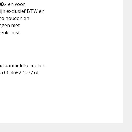
90,-
en voor
jn exclusief BTW en
and houden en
angen met
reenkomst.
nd aanmeldformulier.
a 06 4682 1272 of