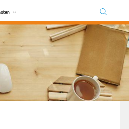
nsten
avigatie items