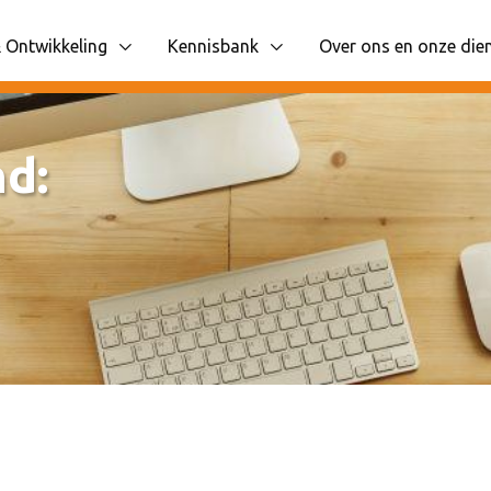
 Ontwikkeling
Kennisbank
Over ons en onze die
 items
liggende navigatie items
Toon onderliggende navigatie items
Toon onderliggende n
d: