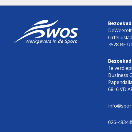
Bezoekadr
DeWeerelt
Orteliusla
3528 BE Ut
Bezoekad
1e verdiep
Business 
Papendall
6816 VD 
info@spor
026-48344