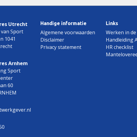
Handige informatie
Links
es Utrecht
 van Sport
Algemene voorwaarden
Werken in de
an 1041
Disclaimer
Handleiding 
recht
Privacy statement
HR checklist
Mantelovere
res Arnhem
ing Sport
Center
aan 60
ARNHEM
twerkgever.nl
50