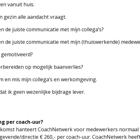
en vanuit huis.
n gezin alle aandacht vraagt.
en de juiste communicatie met mijn collega’s?
en de juiste communicatie met mijn (thuiswerkende) medew
f gemotiveerd?
rbereiden op mogelijk baanverlies?
m en mis mijn collega’s en werkomgeving.
dat ik geen wezenlijke bijdrage lever.
…
ng per coach-uur?
nkomst hanteert CoachNetwerk voor medewerkers normaal e
ggevende/directie € 260,- per coach-uur. CoachNetwerk heef