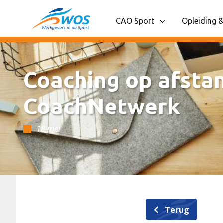
Spring naar content
CAO Sport
Opleiding &
Toon onderliggende navigatie
Toon onder
Coaching op afstan
CoachNetwerk
18 mei
Terug