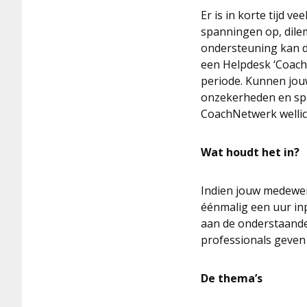
Er is in korte tijd 
spanningen op, dilem
ondersteuning kan d
een Helpdesk ‘Coach
periode. Kunnen jo
onzekerheden en spa
CoachNetwerk wellic
Wat houdt het in?
Indien jouw medewer
éénmalig een uur in
aan de onderstaande
professionals geven
De thema’s