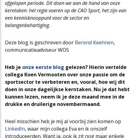
afgelopen periode. Dit doen we aan de hand van onze
Cao-app
First Time Leaders
Mantelovereenkomsten
Team
kerntaken: het regie voeren op de CAO Sport, het zijn van
een kennisknooppunt voor de sector en
belangenbehartiging.
Updates CAO Sport 2026-2027
Strategisch en Wendbaar Leiderschap in de Sport
Thema’s
Raad van Toezicht
Deze blog is geschreven door
Berend Keehnen
,
communicatieadviseur WOS
FAQ
Governance in de Sport
Het nieuwe pensioenstelsel
Vacatures
Heb je
onze eerste blog
gelezen? Hierin vertelde
collega Koen Vermooten over onze passie om de
Arbeidsmarktfonds Samen Presteren
Podcasts
Nieuws
sportsector te verbeteren en, vooral, hoe wij dit
doen in onze dagelijkse kerntaken. Nu je dat hebt
kunnen lezen, neem ik je deze maand mee in de
Agenda
drukke en druilerige novembermaand.
Heel misschien heb je mij al voorbij zien komen op
Contact
LinkedIn
, waar mijn collega Eva en ik onszelf
introduceerden. Want ja, ook ik zit nog maar enkele