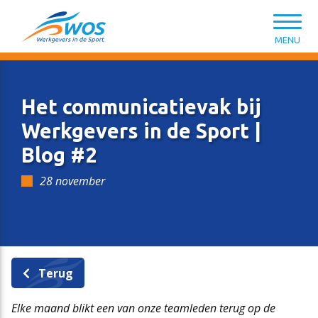
Spring naar content
MENU
Het communicatievak bij
Werkgevers in de Sport |
Blog #2
CAO Sport
Opleiding & ontwikkeling
Kennisbank HR van A tot Z
Wat kunnen we voor je doen?
28 november
Salarisschalen
Introductiemodule Welkom in de Sport
Modelovereenkomsten & -contracten
Lidmaatschap
Terug
Functieniveaumatrix
Persoonlijk leiderschap in de sport
HR-ondersteuning en tools
WOS-leden
Elke maand blikt een van onze teamleden terug op de