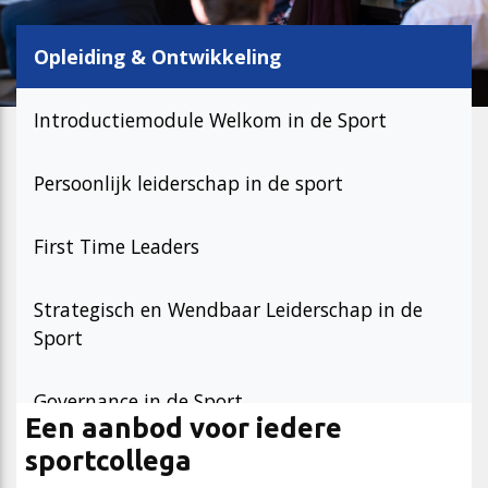
Cao-app
First Time Leaders
Mantelovereenkomsten
Team
Opleiding & Ontwikkeling
Updates CAO Sport 2026-2027
Strategisch en Wendbaar Leiderschap in de Sport
Thema’s
Raad van Toezicht
Introductiemodule Welkom in de Sport
Persoonlijk leiderschap in de sport
FAQ
Governance in de Sport
Het nieuwe pensioenstelsel
Vacatures
First Time Leaders
Arbeidsmarktfonds Samen Presteren
Podcasts
Nieuws
Strategisch en Wendbaar Leiderschap in de 
Sport
Agenda
Governance in de Sport
Een aanbod voor iedere
Contact
sportcollega