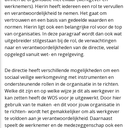
werknemers). Hierin heeft iedereen een rol te vervullen
Cao-app
First Time Leaders
Mantelovereenkomsten
Team
en verantwoordelijkheid te nemen. Het gaat om
vertrouwen en een basis van gedeelde waarden en
normen. Hierin ligt ook een belangrijke rol voor de top
Updates CAO Sport 2026-2027
Strategisch en Wendbaar Leiderschap in de Sport
Thema’s
Raad van Toezicht
van organisaties. In deze paragraaf wordt dan ook wat
uitgebreider stilgestaan bij de rol, de verwachtingen
naar en verantwoordelijkheden van de directie, veelal
FAQ
Governance in de Sport
Het nieuwe pensioenstelsel
Vacatures
opgelegd vanuit wet- en regelgeving.
De directie heeft verschillende mogelijkheden om een
Arbeidsmarktfonds Samen Presteren
Podcasts
Nieuws
sociaal veilige werkomgeving met instrumenten en
ondersteunende rollen in de organisatie in te richten.
Welke dit zijn en op welke wijze je dit als werkgever in
Agenda
kan zetten heeft de WOS voor je uitgewerkt. Door hier
gebruik van te maken -en dit voor jouw organisatie in
te richten- wordt het gemakkelijker om als werkgever
Contact
te voldoen aan je verantwoordelijkheid. Daarnaast
speelt de werknemer en de medezeggenschap ook een