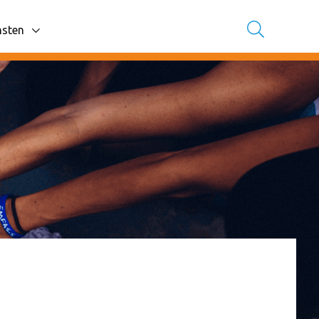
nsten
avigatie items