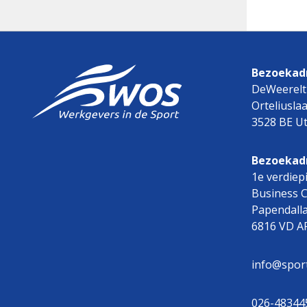
Bezoekadr
DeWeerelt
Orteliusla
3528 BE Ut
Bezoekad
1e verdiep
Business 
Papendall
6816 VD 
info@spor
026-48344