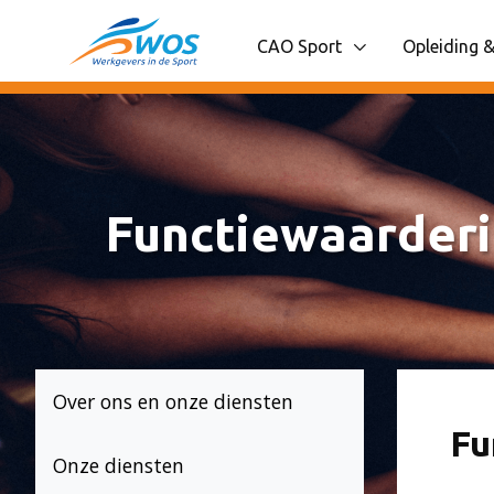
Spring naar content
CAO Sport
Opleiding &
Toon onderliggende navigatie
Toon onder
Functiewaarder
Over ons en onze diensten
Fu
Onze diensten