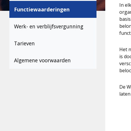
In el
Functiewaarderingen
organ
basis
Werk- en verblijfsvergunning
belon
funct
Tarieven
Het n
is do
Algemene voorwaarden
versc
beloo
De WO
laten