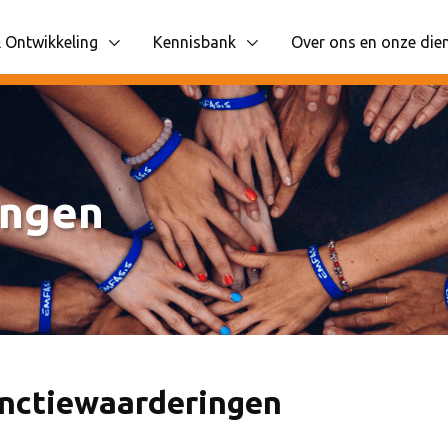
 Ontwikkeling
Kennisbank
Over ons en onze die
 items
liggende navigatie items
Toon onderliggende navigatie items
Toon onderliggende n
ingen
nctiewaarderingen