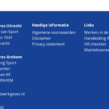
Handige informatie
Links
es Utrecht
 van Sport
Algemene voorwaarden
Werken in de
an 1041
Disclaimer
Handleiding 
recht
Privacy statement
HR checklist
Mantelovere
res Arnhem
ing Sport
Center
aan 60
ARNHEM
twerkgever.nl
50