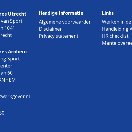
Handige informatie
Links
es Utrecht
 van Sport
Algemene voorwaarden
Werken in de
an 1041
Disclaimer
Handleiding 
recht
Privacy statement
HR checklist
Mantelovere
res Arnhem
ing Sport
Center
aan 60
ARNHEM
twerkgever.nl
50