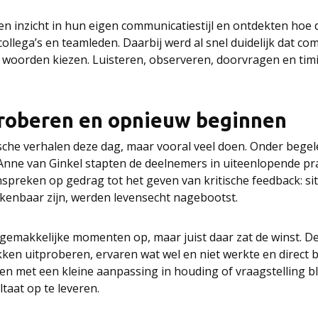
 inzicht in hun eigen communicatiestijl en ontdekten hoe die
llega’s en teamleden. Daarbij werd al snel duidelijk dat c
te woorden kiezen. Luisteren, observeren, doorvragen en ti
roberen en opnieuw beginnen
sche verhalen deze dag, maar vooral veel doen. Onder begel
Anne van Ginkel stapten de deelnemers in uiteenlopende pra
reken op gedrag tot het geven van kritische feedback: situ
kenbaar zijn, werden levensecht nagebootst.
gemakkelijke momenten op, maar juist daar zat de winst. 
ken uitproberen, ervaren wat wel en niet werkte en direct b
n met een kleine aanpassing in houding of vraagstelling b
taat op te leveren.