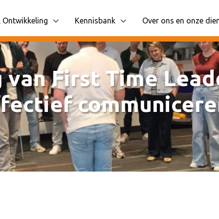
 Ontwikkeling
Kennisbank
Over ons en onze die
 items
liggende navigatie items
Toon onderliggende navigatie items
Toon onderliggende n
van First Time Lead
effectief communicere