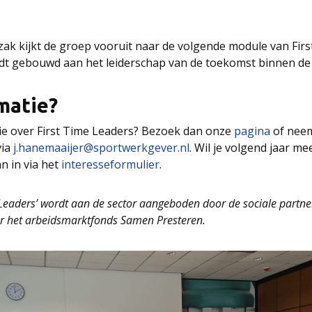
zak kijkt de groep vooruit naar de volgende module van Firs
t gebouwd aan het leiderschap van de toekomst binnen de 
matie?
tie over First Time Leaders? Bezoek dan onze
pagina
of neem
via
j.hanemaaijer@sportwerkgever.nl
. Wil je volgend jaar m
an in via het
interesseformulier
.
e Leaders’ wordt aan de sector aangeboden door de sociale partner
r het arbeidsmarktfonds Samen Presteren.