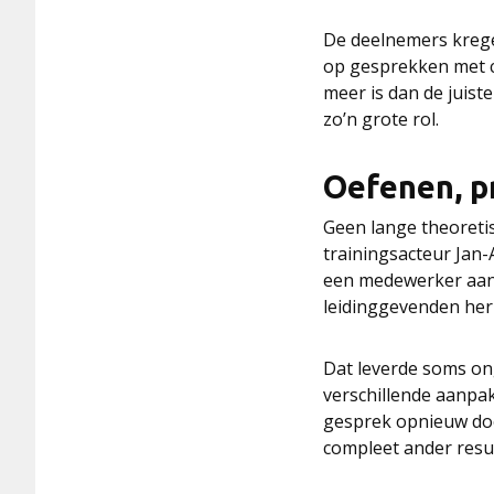
De deelnemers kregen
op gesprekken met co
meer is dan de juis
zo’n grote rol.
Oefenen, p
Geen lange theoreti
trainingsacteur Jan-
een medewerker aansp
leidinggevenden her
Dat leverde soms on
verschillende aanpak
gesprek opnieuw doe
compleet ander resul