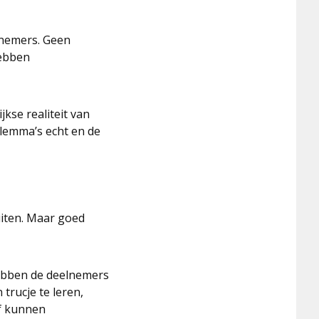
lnemers. Geen
hebben
kse realiteit van
ilemma’s echt en de
uiten. Maar goed
hebben de deelnemers
trucje te leren,
ef kunnen