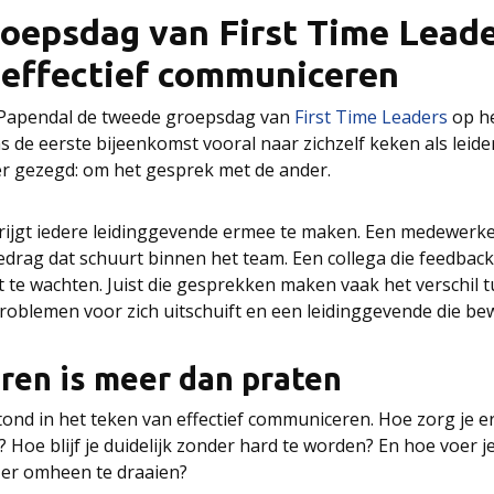
oepsdag van First Time Leade
 effectief communiceren
 Papendal de tweede groepsdag van
First Time Leaders
op h
s de eerste bijeenkomst vooral naar zichzelf keken als leide
er gezegd: om het gesprek met de ander.
rijgt iedere leidinggevende ermee te maken. Een medewerker
edrag dat schuurt binnen het team. Een collega die feedbac
zit te wachten. Juist die gesprekken maken vaak het verschil 
roblemen voor zich uitschuift en een leidinggevende die be
en is meer dan praten
nd in het teken van effectief communiceren. Hoe zorg je er
oe blijf je duidelijk zonder hard te worden? En hoe voer j
 er omheen te draaien?