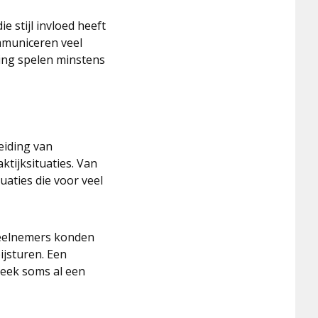
 stijl invloed heeft
ommuniceren veel
ming spelen minstens
eiding van
ktijksituaties. Van
aties die voor veel
Deelnemers konden
ijsturen. Een
leek soms al een