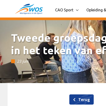
Spring naar content
CAO Sport
Opleiding &
Toon onderliggende navigatie
Toon onder
Tweede groepsdag 
in het teken van 
23 juni
Terug