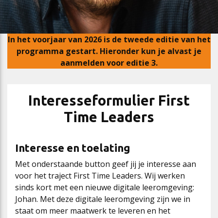
Cao-app
First Time Leaders
Mantelovereenkomsten
Team
In het voorjaar van 2026 is de tweede editie van het
Updates CAO Sport 2026-2027
Strategisch en Wendbaar Leiderschap in de Sport
Thema’s
Raad van Toezicht
programma gestart. Hieronder kun je alvast je
aanmelden voor editie 3.
FAQ
Governance in de Sport
Het nieuwe pensioenstelsel
Vacatures
Interesseformulier First
Time Leaders
Arbeidsmarktfonds Samen Presteren
Podcasts
Nieuws
Interesse en toelating
Agenda
Met onderstaande button geef jij je interesse aan
voor het traject First Time Leaders. Wij werken
sinds kort met een nieuwe digitale leeromgeving:
Contact
Johan. Met deze digitale leeromgeving zijn we in
staat om meer maatwerk te leveren en het