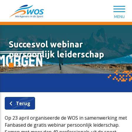
Spring naar content
MENU
Succesvol webinar
persoonlijk leiderschap
29 april
CAO Sport
Opleiding & ontwikkeling
Kennisbank HR van A tot Z
Wat kunnen we voor je doen?
Salarisschalen
Introductiemodule Welkom in de Sport
Modelovereenkomsten & -contracten
Lidmaatschap
Terug
Op 23 april organiseerde de WOS in samenwerking met
Functieniveaumatrix
Persoonlijk leiderschap in de sport
HR-ondersteuning en tools
WOS-leden
Fanbased de gratis webinar persoonlijk leiderschap.