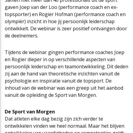
Samen met meer dan 40 professionals uit de sport
gaven Joep van der Loo (performance coach en ex-
Cao-app
First Time Leaders
Mantelovereenkomsten
Team
topsporter) en Rogier Hofman (performance coach en
olympiër) inzicht in hoe jij persoonlijk leiderschap
ontwikkelt. De webinar is zeer positief ontvangen door
Updates CAO Sport 2026-2027
Strategisch en Wendbaar Leiderschap in de Sport
Thema’s
Raad van Toezicht
de deelnemers.
Tijdens de webinar gingen performance coaches Joep
FAQ
Governance in de Sport
Het nieuwe pensioenstelsel
Vacatures
en Rogier dieper in op verschillende aspecten van
persoonlijk leiderschap en teamontwikkeling. Dit deden
zij aan de hand van theoretische inzichten vanuit de
Arbeidsmarktfonds Samen Presteren
Podcasts
Nieuws
psychologie en inspiratie vanuit de topsport. De
inhoud van de webinar was een greep uit het aanbod
vanuit de opleiding de Sport van Morgen.
Agenda
De Sport van Morgen
Contact
Dat atleten elke dag bezig zijn zich verder te
ontwikkelen vinden we heel normaal. Maar het blijven