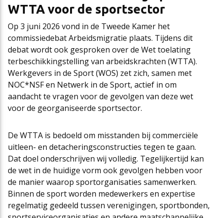
WTTA voor de sportsector
Cao-app
First Time Leaders
Mantelovereenkomsten
Team
Op 3 juni 2026 vond in de Tweede Kamer het
commissiedebat Arbeidsmigratie plaats. Tijdens dit
debat wordt ook gesproken over de Wet toelating
Updates CAO Sport 2026-2027
Strategisch en Wendbaar Leiderschap in de Sport
Thema’s
Raad van Toezicht
terbeschikkingstelling van arbeidskrachten (WTTA).
Werkgevers in de Sport (WOS) zet zich, samen met
NOC*NSF en Netwerk in de Sport, actief in om
FAQ
Governance in de Sport
Het nieuwe pensioenstelsel
Vacatures
aandacht te vragen voor de gevolgen van deze wet
voor de georganiseerde sportsector.
Arbeidsmarktfonds Samen Presteren
Podcasts
Nieuws
De WTTA is bedoeld om misstanden bij commerciële
uitleen- en detacheringsconstructies tegen te gaan.
Agenda
Dat doel onderschrijven wij volledig. Tegelijkertijd kan
de wet in de huidige vorm ook gevolgen hebben voor
de manier waarop sportorganisaties samenwerken.
Binnen de sport worden medewerkers en expertise
Contact
regelmatig gedeeld tussen verenigingen, sportbonden,
sportserviceorganisaties en andere maatschappelijke