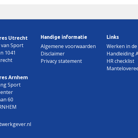
Handige informatie
Links
es Utrecht
 van Sport
Algemene voorwaarden
Werken in de
an 1041
Disclaimer
Handleiding 
recht
Privacy statement
HR checklist
Mantelovere
res Arnhem
ing Sport
Center
aan 60
ARNHEM
twerkgever.nl