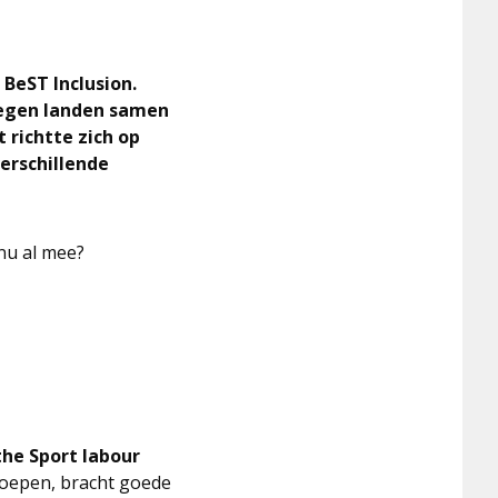
 BeST Inclusion.
negen landen samen
 richtte zich op
erschillende
 nu al mee?
 the Sport labour
eroepen, bracht goede