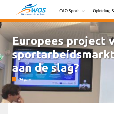
Spring naar content
CAO Sport
Opleiding &
Toon onderliggende navigatie
Toon onder
Europees project v
sportarbeidsmarkt
aan de slag?
04 juni