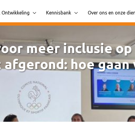
 Ontwikkeling
Kennisbank
Over ons en onze die
 items
liggende navigatie items
Toon onderliggende navigatie items
Toon onderliggende n
oor meer inclusie op
 afgerond: hoe gaan