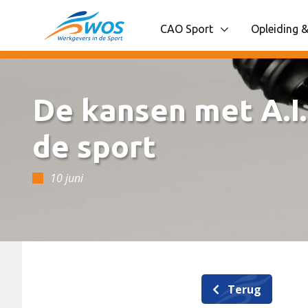
Spring naar content
CAO Sport
Opleiding &
Toon onderliggende navigatie
Toon onder
De kansen met A.I.
de sport
10 juni
Terug