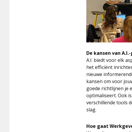
De kansen van A.I.
A.I. biedt voor elk 
het efficiënt inrich
nieuwe informerende
kansen om voor jouw 
goede richtlijnen je
optimaliseert. Ook is
verschillende tools 
slag.
Hoe gaat Werkgeve