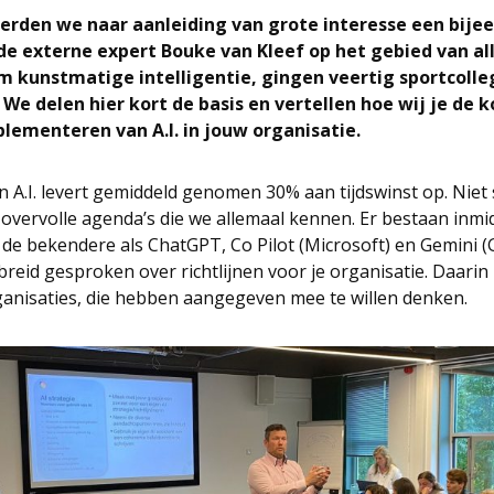
erden we naar aanleiding van grote interesse een bijeen
de externe expert Bouke van Kleef op het gebied van al
 kunstmatige intelligentie, gingen veertig sportcolle
We delen hier kort de basis en vertellen hoe wij je de 
lementeren van A.I. in jouw organisatie.
 A.I. levert gemiddeld genomen 30% aan tijdswinst op. Niet 
overvolle agenda’s die we allemaal kennen. Er bestaan inmi
r de bekendere als ChatGPT, Co Pilot (Microsoft) en Gemini (
breid gesproken over richtlijnen voor je organisatie. Daari
anisaties, die hebben aangegeven mee te willen denken.