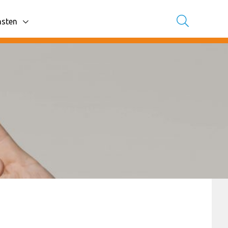
nsten
avigatie items