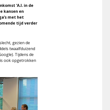
komst ‘A.I. in de
le kansen en
ga’s met het
komende tijd verder
slecht, gezien de
ddels twaalfduizend
Google). Tijdens de
n is ook opgetrokken