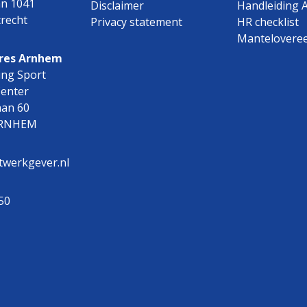
an 1041
Disclaimer
Handleiding 
recht
Privacy statement
HR checklist
Mantelovere
res Arnhem
ing Sport
Center
aan 60
ARNHEM
twerkgever.nl
50