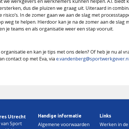
at we werkgevers én werknemers kunnen helpen. A.I. biedt k
ersterken, dus die pluizen we graag uit. Uiteraard in combina
 risico’s. In de zomer gaan we aan de slag met processtapp
op weg te helpen. Hierdoor kan je na de zomer aan de slag m
 je teams en als organisatie weer een stap vooruit.
 je organisatie en kan je tips met ons delen? Of heb je nu al v
 contact op met Eva, via
e.vandenberg@sportwerkgever.n
Handige informatie
Links
es Utrecht
 van Sport
Algemene voorwaarden
Werken in de