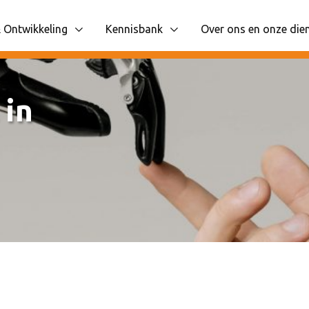
 Ontwikkeling
Kennisbank
Over ons en onze die
 items
liggende navigatie items
Toon onderliggende navigatie items
Toon onderliggende n
 in