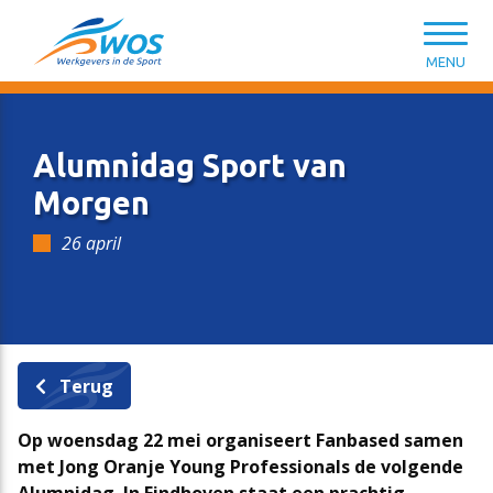
Spring naar content
MENU
Alumnidag Sport van
Morgen
26 april
CAO Sport
Opleiding & ontwikkeling
Kennisbank HR van A tot Z
Wat kunnen we voor je doen?
Salarisschalen
Introductiemodule Welkom in de Sport
Modelovereenkomsten & -contracten
Lidmaatschap
Terug
Op woensdag 22 mei organiseert Fanbased samen
Functieniveaumatrix
Persoonlijk leiderschap in de sport
HR-ondersteuning en tools
WOS-leden
met Jong Oranje Young Professionals de volgende