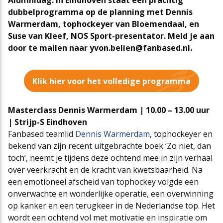
Alumnidag. In Eindhoven staat een prachtig
dubbelprogramma op de planning met Dennis
Cao-app
First Time Leaders
Mantelovereenkomsten
Team
Warmerdam, tophockeyer van Bloemendaal, en
Suse van Kleef, NOS Sport-presentator.
Meld je aan
door te mailen naar yvon.belien@fanbased.nl.
Updates CAO Sport 2026-2027
Strategisch en Wendbaar Leiderschap in de Sport
Thema’s
Raad van Toezicht
Klik hier voor het volledige programma
FAQ
Governance in de Sport
Het nieuwe pensioenstelsel
Vacatures
Masterclass Dennis Warmerdam | 10.00 – 13.00 uur
| Strijp-S Eindhoven
Arbeidsmarktfonds Samen Presteren
Podcasts
Nieuws
Fanbased teamlid
Dennis Warmerdam
, tophockeyer en
bekend van zijn recent uitgebrachte boek ‘Zo niet, dan
toch’, neemt je tijdens deze ochtend mee in zijn verhaal
Agenda
over veerkracht en de kracht van kwetsbaarheid. Na
een emotioneel afscheid van tophockey volgde een
onverwachte en wonderlijke operatie, een overwinning
Contact
op kanker en een terugkeer in de Nederlandse top. Het
wordt een ochtend vol met motivatie en inspiratie om