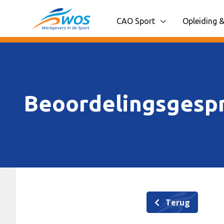
Spring naar content
CAO Sport
Opleiding &
Toon onderliggende navigatie
Toon onder
Beoordelingsgesp
Terug