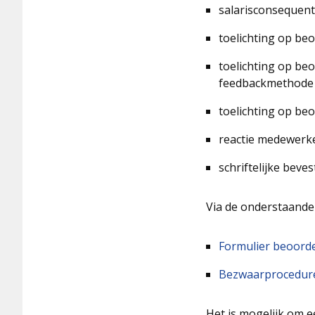
salarisconsequent
toelichting op be
toelichting op be
feedbackmethode 
toelichting op be
reactie medewerke
schriftelijke beve
Via de onderstaande 
Formulier beoord
Bezwaarprocedure 
Het is mogelijk om e