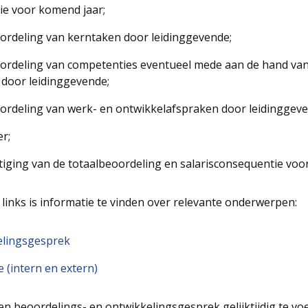
ie voor komend jaar;
oordeling van kerntaken door leidinggevende;
oordeling van competenties eventueel mede aan de hand van
door leidinggevende;
oordeling van werk- en ontwikkelafspraken door leidinggev
r;
stiging van de totaalbeoordeling en salarisconsequentie voo
links is informatie te vinden over relevante onderwerpen:
elingsgesprek
(intern en extern)
en beoordelings- en ontwikkelingsgesprek gelijktijdig te v