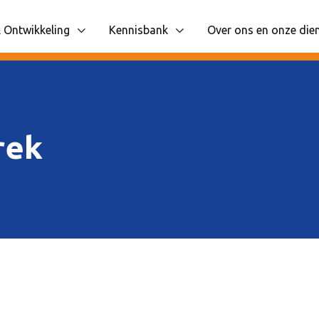
 Ontwikkeling
Kennisbank
Over ons en onze die
 items
liggende navigatie items
Toon onderliggende navigatie items
Toon onderliggende n
rek