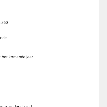
 360º
ende;
r het komende jaar.
oeren, onderstaand