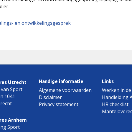
lier.
lings- en ontwikkelingsgesprek
Handige informatie
Links
es Utrecht
 van Sport
Algemene voorwaarden
Werken in de
an 1041
Disclaimer
Handleiding 
recht
Privacy statement
HR checklist
Mantelovere
res Arnhem
ing Sport