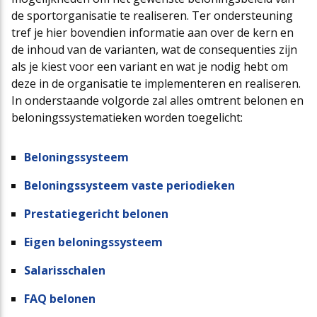
de sportorganisatie te realiseren. Ter ondersteuning
Cao-app
First Time Leaders
Mantelovereenkomsten
Team
tref je hier bovendien informatie aan over de kern en
de inhoud van de varianten, wat de consequenties zijn
als je kiest voor een variant en wat je nodig hebt om
Updates CAO Sport 2026-2027
Strategisch en Wendbaar Leiderschap in de Sport
Thema’s
Raad van Toezicht
deze in de organisatie te implementeren en realiseren.
In onderstaande volgorde zal alles omtrent belonen en
beloningssystematieken worden toegelicht:
FAQ
Governance in de Sport
Het nieuwe pensioenstelsel
Vacatures
Beloningssysteem
Arbeidsmarktfonds Samen Presteren
Podcasts
Nieuws
Beloningssysteem vaste periodieken
Prestatiegericht belonen
Agenda
Eigen beloningssysteem
Salarisschalen
Contact
FAQ belonen