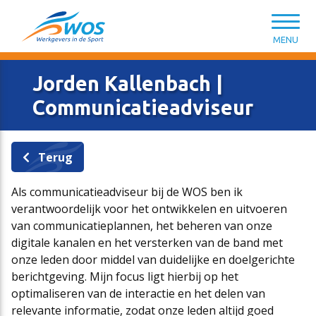
Spring naar content
MENU
Jorden Kallenbach |
Communicatieadviseur
Terug
CAO Sport
Opleiding & ontwikkeling
Kennisbank HR van A tot Z
Wat kunnen we voor je doen?
Als communicatieadviseur bij de WOS ben ik
verantwoordelijk voor het ontwikkelen en uitvoeren
van communicatieplannen, het beheren van onze
Salarisschalen
Introductiemodule Welkom in de Sport
Modelovereenkomsten & -contracten
Lidmaatschap
digitale kanalen en het versterken van de band met
onze leden door middel van duidelijke en doelgerichte
berichtgeving. Mijn focus ligt hierbij op het
Functieniveaumatrix
Persoonlijk leiderschap in de sport
HR-ondersteuning en tools
WOS-leden
optimaliseren van de interactie en het delen van
relevante informatie, zodat onze leden altijd goed