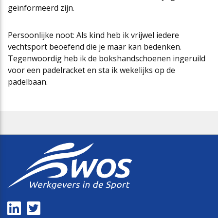
geïnformeerd zijn.
Cao-app
First Time Leaders
Mantelovereenkomsten
Team
Persoonlijke noot: Als kind heb ik vrijwel iedere
vechtsport beoefend die je maar kan bedenken.
Updates CAO Sport 2026-2027
Strategisch en Wendbaar Leiderschap in de Sport
Thema’s
Raad van Toezicht
Tegenwoordig heb ik de bokshandschoenen ingeruild
voor een padelracket en sta ik wekelijks op de
padelbaan.
FAQ
Governance in de Sport
Het nieuwe pensioenstelsel
Vacatures
Arbeidsmarktfonds Samen Presteren
Podcasts
Nieuws
Agenda
Contact