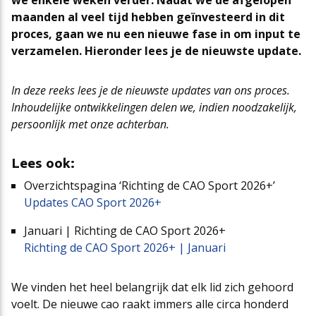
we enkele weken verder. Nadat we de afgelopen
maanden al veel tijd hebben geïnvesteerd in dit
Cao-app
First Time Leaders
Mantelovereenkomsten
Team
proces, gaan we nu een nieuwe fase in om input te
verzamelen. Hieronder lees je de nieuwste update.
Updates CAO Sport 2026-2027
Strategisch en Wendbaar Leiderschap in de Sport
Thema’s
Raad van Toezicht
In deze reeks lees je de nieuwste updates van ons proces.
Inhoudelijke ontwikkelingen delen we, indien noodzakelijk,
persoonlijk met onze achterban.
FAQ
Governance in de Sport
Het nieuwe pensioenstelsel
Vacatures
Lees ook:
Arbeidsmarktfonds Samen Presteren
Podcasts
Nieuws
Overzichtspagina ‘Richting de CAO Sport 2026+’
Updates CAO Sport 2026+
Agenda
Januari | Richting de CAO Sport 2026+
Richting de CAO Sport 2026+ | Januari
Contact
We vinden het heel belangrijk dat elk lid zich gehoord
voelt. De nieuwe cao raakt immers alle circa honderd