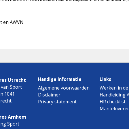
nst en AWVN
Handige informatie
Links
es Utrecht
 van Sport
Algemene voorwaarden
Werken in de
an 1041
Disclaimer
Handleiding 
recht
Privacy statement
HR checklist
Mantelovere
res Arnhem
ing Sport