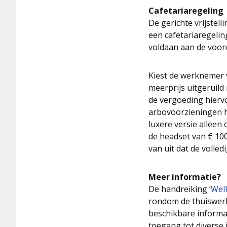
Cafetariaregeling
De gerichte vrijstelli
een cafetariaregelin
voldaan aan de voor
Kiest de werknemer 
meerprijs uitgeruild
de vergoeding hiervo
arbovoorzieningen hi
luxere versie alleen
de headset van € 10
van uit dat de volled
Meer informatie?
De handreiking ‘
Welk
rondom de thuiswerk
beschikbare informat
toegang tot diverse