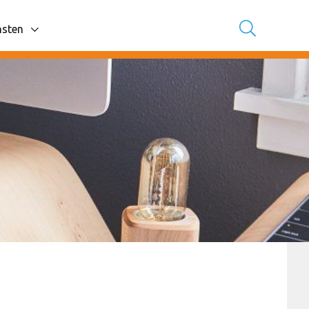
nsten
avigatie items