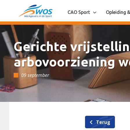
Spring naar content
CAO Sport
Opleiding &
Toon onderliggende navigatie
Toon onder
Gerichte vrijstelli
arbovoorziening w
09 september
Terug