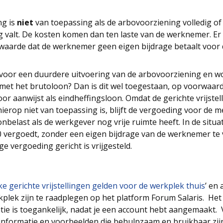
ng is
niet
van toepassing als de arbovoorziening volledig of 
g valt. De kosten komen dan ten laste van de werknemer. Er
waarde dat de werknemer geen eigen bijdrage betaalt voor 
voor een duurdere uitvoering van de arbovoorziening en wo
 met het brutoloon? Dan is dit wel toegestaan, op voorwaar
or aanwijst als eindheffingsloon. Omdat de gerichte vrijstel
erop niet van toepassing is, blijft de vergoeding voor de m
 onbelast als de werkgever nog vrije ruimte heeft. In de situ
0 vergoedt, zonder een eigen bijdrage van de werknemer te 
ige vergoeding gericht is vrijgesteld.
e gerichte vrijstellingen gelden voor de werkplek thuis
’ en
plek zijn te raadplegen op het platform Forum Salaris. Het
ie is toegankelijk, nadat je een account hebt aangemaakt. V
 informatie en voorbeelden die behulpzaam en bruikbaar zij