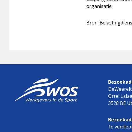
organisatie.
Bron: Belastingdie
Bezoekadr
DeWeerelt
Orteliusla
3528 BE Ut
Bezoekad
1e verdiep