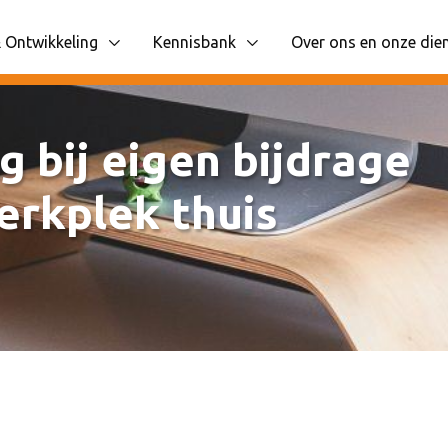
 Ontwikkeling
Kennisbank
Over ons en onze die
 items
liggende navigatie items
Toon onderliggende navigatie items
Toon onderliggende n
ng bij eigen bijdrage
erkplek thuis