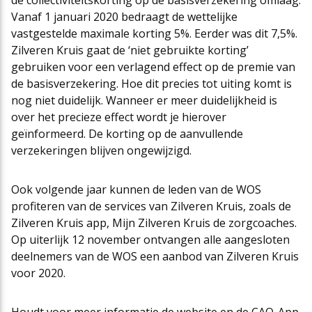
de collectiviteitskorting op de basisverzekering omlaag.
Vanaf 1 januari 2020 bedraagt de wettelijke
Cao-app
First Time Leaders
Mantelovereenkomsten
Team
vastgestelde maximale korting 5%. Eerder was dit 7,5%.
Zilveren Kruis gaat de ‘niet gebruikte korting’
gebruiken voor een verlagend effect op de premie van
Updates CAO Sport 2026-2027
Strategisch en Wendbaar Leiderschap in de Sport
Thema’s
Raad van Toezicht
de basisverzekering. Hoe dit precies tot uiting komt is
nog niet duidelijk. Wanneer er meer duidelijkheid is
over het precieze effect wordt je hierover
FAQ
Governance in de Sport
Het nieuwe pensioenstelsel
Vacatures
geïnformeerd. De korting op de aanvullende
verzekeringen blijven ongewijzigd.
Arbeidsmarktfonds Samen Presteren
Podcasts
Nieuws
Ook volgende jaar kunnen de leden van de WOS
profiteren van de services van Zilveren Kruis, zoals de
Zilveren Kruis app, Mijn Zilveren Kruis de zorgcoaches.
Agenda
Op uiterlijk 12 november ontvangen alle aangesloten
deelnemers van de WOS een aanbod van Zilveren Kruis
voor 2020.
Contact