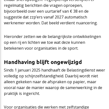
regelmatig berichten die vragen oproepen,
Cao-app
First Time Leaders
Mantelovereenkomsten
Team
bijvoorbeeld over een uurtarief van € 38 en de
suggestie dat zzp’ers vanaf 2027 automatisch
werknemer worden. Dat beeld verdient nuancering.
Updates CAO Sport 2026-2027
Strategisch en Wendbaar Leiderschap in de Sport
Thema’s
Raad van Toezicht
Hieronder zetten we de belangrijkste ontwikkelingen
op een rij en lichten we toe wat deze kunnen
FAQ
Governance in de Sport
Het nieuwe pensioenstelsel
Vacatures
betekenen voor organisaties in de sport.
Arbeidsmarktfonds Samen Presteren
Podcasts
Nieuws
Handhaving blijft ongewijzigd
Sinds 1 januari 2025 handhaaft de Belastingdienst weer
volledig op schijnzelfstandigheid. Daarbij wordt niet
Agenda
alleen gekeken naar de afspraken op papier, maar
vooral naar de manier waarop de samenwerking in de
praktijk is ingericht.
Contact
Voor organisaties die werken met zelfstandige