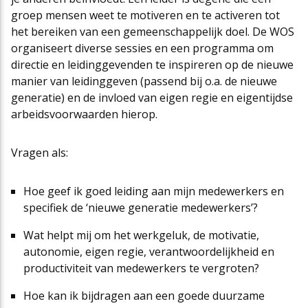
groep mensen weet te motiveren en te activeren tot
Cao-app
First Time Leaders
Mantelovereenkomsten
Team
het bereiken van een gemeenschappelijk doel. De WOS
organiseert diverse sessies en een programma om
directie en leidinggevenden te inspireren op de nieuwe
Updates CAO Sport 2026-2027
Strategisch en Wendbaar Leiderschap in de Sport
Thema’s
Raad van Toezicht
manier van leidinggeven (passend bij o.a. de nieuwe
generatie) en de invloed van eigen regie en eigentijdse
arbeidsvoorwaarden hierop.
FAQ
Governance in de Sport
Het nieuwe pensioenstelsel
Vacatures
Vragen als:
Arbeidsmarktfonds Samen Presteren
Podcasts
Nieuws
Hoe geef ik goed leiding aan mijn medewerkers en
specifiek de ‘nieuwe generatie medewerkers’?
Agenda
Wat helpt mij om het werkgeluk, de motivatie,
autonomie, eigen regie, verantwoordelijkheid en
productiviteit van medewerkers te vergroten?
Contact
Hoe kan ik bijdragen aan een goede duurzame