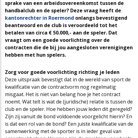
sprake van een arbeidsovereenkomst tussen de
Cao-app
First Time Leaders
Mantelovereenkomsten
Team
handbalclub en de speler? Deze vraag heeft de
kantonrechter in Roermond
onlangs bevestigend
beantwoord en de club is veroordeeld tot het
Updates CAO Sport 2026-2027
Strategisch en Wendbaar Leiderschap in de Sport
Thema’s
Raad van Toezicht
betalen van circa € 50.000,- aan de speler. Dat
vraagt om een goede voorlichting over de
contracten die de bij jou aangesloten verenigingen
FAQ
Governance in de Sport
Het nieuwe pensioenstelsel
Vacatures
hebben met hun spelers.
Zorg voor goede voorlichting richting je leden
Arbeidsmarktfonds Samen Presteren
Podcasts
Nieuws
Deze uitspraak bevestigt dat in de wereld van sport de
kwalificatie van de contractvorm nog regelmatig
misgaat. Het is niet van belang hoe je het contract
Agenda
noemt. Wat telt is wat de (juridische) relatie is tussen de
club en de speler. Hoe hebben jouw leden dit geregeld?
Zijn zij vanuit de bond voldoende voorgelicht hierin? En
Contact
is dat een rol van de bond? Een juiste kwalificatie van de
samenwerking met de sporter is in ieder geval van