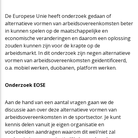
Cao-app
First Time Leaders
Mantelovereenkomsten
Team
De Europese Unie heeft onderzoek gedaan of
alternatieve vormen van arbeidsovereenkomsten beter
in kunnen spelen op de maatschappelijke en
Updates CAO Sport 2026-2027
Strategisch en Wendbaar Leiderschap in de Sport
Thema’s
Raad van Toezicht
economische veranderingen en daarom een oplossing
zouden kunnen zijn voor de krapte op de
arbeidsmarkt. In dit onderzoek zijn negen alternatieve
FAQ
Governance in de Sport
Het nieuwe pensioenstelsel
Vacatures
vormen van arbeidsovereenkomsten geïdentificeerd,
o.a. mobiel werken, duobanen, platform werken.
Arbeidsmarktfonds Samen Presteren
Podcasts
Nieuws
Onderzoek EOSE
Agenda
Aan de hand van een aantal vragen gaan we de
discussie aan over deze alternatieve vormen van
arbeidsovereenkomsten in de sportsector. Je kunt
Contact
kennis delen vanuit je eigen organisatie en
voorbeelden aandragen waarom dit wel/niet zal