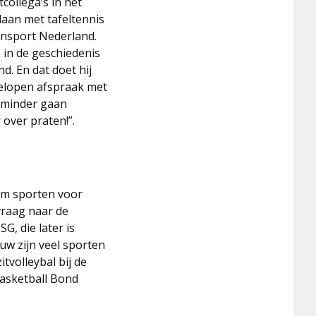
collega’s in het
laan met tafeltennis
ensport Nederland.
e in de geschiedenis
d. En dat doet hij
gelopen afspraak met
s minder gaan
 over praten!”.
om sporten voor
vraag naar de
G, die later is
uw zijn veel sporten
tvolleybal bij de
Basketball Bond