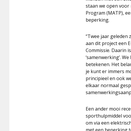
staan we open voor n
Program (MATP), ee
beperking.
“Twee jaar geleden 
aan dit project ee
Commissie. Daarin is
‘samenwerking’. We 
betekenen. Het bela
je kunt er immers moe
principieel en ook w
elkaar normaal gesp
samenwerkingsaanpak
Een ander mooi rece
sporthulpmiddel voo
om via een elektris
met een beperking to