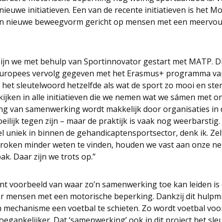
ieuwe initiatieven. Een van de recente initiatieven is het Mo
n nieuwe beweegvorm gericht op mensen met een meervoud
zijn we met behulp van Sportinnovator gestart met MATP. D
n Europees vervolg gegeven met het Erasmus+ programma v
 het sleutelwoord hetzelfde als wat de sport zo mooi en ste
kijken in alle initiatieven die we nemen wat we sámen met 
ng van samenwerking wordt makkelijk door organisaties i
ilijk tegen zijn – maar de praktijk is vaak nog weerbarstig. W
el uniek in binnen de gehandicaptensportsector, denk ik. Zel
roken minder weten te vinden, houden we vast aan onze ne
. Daar zijn we trots op.”
nt voorbeeld van waar zo’n samenwerking toe kan leiden is
r mensen met een motorische beperking. Dankzij dit hulpmid
ch mechanisme een voetbal te schieten. Zo wordt voetbal v
egankelijker. Dat ‘samenwerking’ ook in dit project het sleut