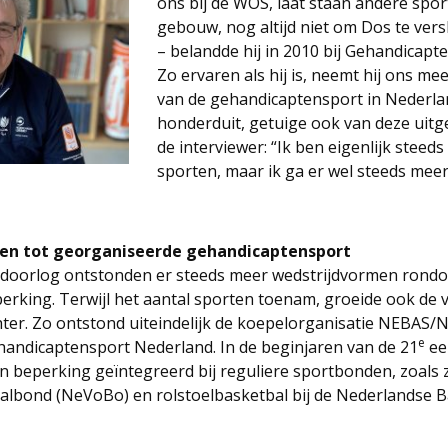
ons bij de WOS, laat staan andere sport
gebouw, nog altijd niet om Dos te vers
– belandde hij in 2010 bij Gehandicapt
Zo ervaren als hij is, neemt hij ons me
van de gehandicaptensport in Nederlan
honderduit, getuige ook van deze uit
de interviewer: “Ik ben eigenlijk steed
sporten, maar ik ga er wel steeds meer
even tot georganiseerde gehandicaptensport
doorlog ontstonden er steeds meer wedstrijdvormen rond
rking. Terwijl het aantal sporten toenam, groeide ook de 
ter. Zo ontstond uiteindelijk de koepelorganisatie NEBAS/NS
e
ndicaptensport Nederland. In de beginjaren van de 21
ee
beperking geïntegreerd bij reguliere sportbonden, zoals zi
albond (NeVoBo) en rolstoelbasketbal bij de Nederlandse 