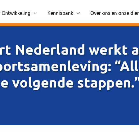
 Ontwikkeling
Kennisbank
Over ons en onze die
 items
liggende navigatie items
Toon onderliggende navigatie items
Toon onderliggende n
rt Nederland werkt 
portsamenleving: “Al
e volgende stappen.