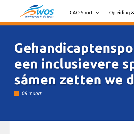
Spring naar content
CAO Sport
Opleiding &
Toon onderliggende navigatie
Toon onder
Gehandicaptenspo
een inclusievere s
sámen zetten we d
08 maart