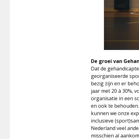
De groei van Geha
Dat de gehandicapten
georganiseerde spor
bezig zijn en er beh
jaar met 20 à 30%, v
organisatie in een s
en ook te behouden. 
kunnen we onze expe
inclusieve (sport)sa
Nederland veel ander
misschien al aankome