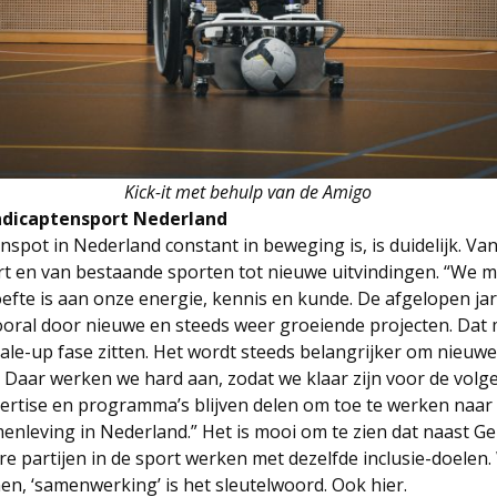
Kick-it met behulp van de Amigo
ndicaptensport Nederland
spot in Nederland constant in beweging is, is duidelijk. Van
t en van bestaande sporten tot nieuwe uitvindingen. “We 
oefte is aan onze energie, kennis en kunde. De afgelopen ja
ooral door nieuwe en steeds weer groeiende projecten. Dat 
cale-up fase zitten. Het wordt steeds belangrijker om nieuwe
Daar werken we hard aan, zodat we klaar zijn voor de volg
rtise en programma’s blijven delen om toe te werken naar
menleving in Nederland.” Het is mooi om te zien dat naast 
e partijen in de sport werken met dezelfde inclusie-doelen. 
n, ‘samenwerking’ is het sleutelwoord. Ook hier.