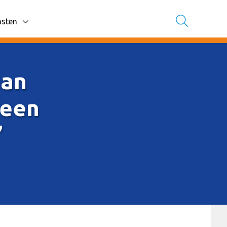
nsten
avigatie items
aan
leen
”