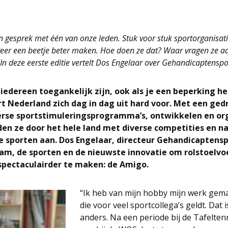
 gesprek met één van onze leden. Stuk voor stuk sportorganisat
weer een beetje beter maken. Hoe doen ze dat? Waar vragen ze a
In deze eerste editie vertelt Dos Engelaar over Gehandicaptensp
iedereen toegankelijk zijn, ook als je een beperking h
 Nederland zich dag in dag uit hard voor. Met een ge
erse sportstimuleringsprogramma’s, ontwikkelen en or
den ze door het hele land met diverse competities en n
e sporten aan. Dos Engelaar, directeur Gehandicaptens
team, de sporten en de nieuwste innovatie om rolstoelv
spectaculairder te maken: de Amigo.
“Ik heb van mijn hobby mijn werk gemaa
die voor veel sportcollega’s geldt. Dat 
anders. Na een periode bij de Tafelten