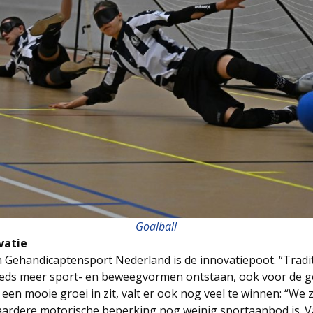
Goalball
vatie
n Gehandicaptensport Nederland is de innovatiepoot. “Tradit
 steeds meer sport- en beweegvormen ontstaan, ook voor de 
een mooie groei in zit, valt er ook nog veel te winnen: “We z
rdere motorische beperking nog weinig sportaanbod is. Va