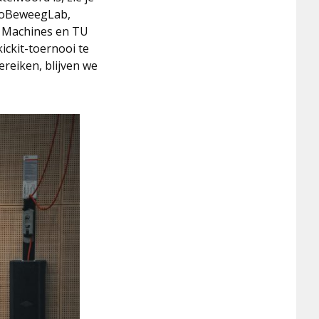
nnoBeweegLab,
t Machines en TU
kickit-toernooi te
ereiken, blijven we