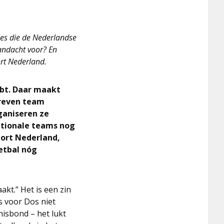
ies die de Nederlandse
andacht voor? En
ort Nederland.
ebt. Daar maakt
dreven team
ganiseren ze
ationale teams nog
port Nederland,
oetbal nóg
kt.” Het is een zin
is voor Dos niet
nisbond – het lukt