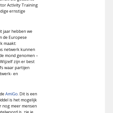
tor Activity Training
ige ernstige
it jaar hebben we
an de Europese
rk maakt:
ons netwerk kunnen
n de mond genomen –
ijzelf zijn er best
fs waar partijen
twerk- en
 de
AmiGo
. Dit is een
del is het mogelijk
oor nog meer mensen
elwoord is, zie je