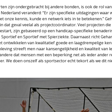
en zijn ondergebracht bij andere bonden, is ook de rol van
ederland veranderd: “Er zijn specifieke uitdagingen waar w
met onze kennis, kunde en netwerk iets in te betekenen.” G
n dat geval veelal als projectcoördinator. Veel projecten die
gestart, zijn gebaseerd op een handicap-specifieke benaderi
 Sportief en Sportief met Spierziekte. Daarnaast richt Geh
et ontwikkelen van kwalitatief goede en laagdrempelige ken
leving streeft men naar kansengelijkheid en kwaliteit van l
andere dat mensen met een beperking net als ieder ander 
er. We doen onszelf als sportsector echt tekort als we dit n