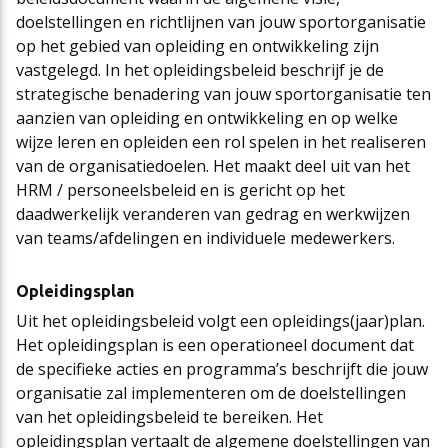
doelstellingen en richtlijnen van jouw sportorganisatie
Cao-app
First Time Leaders
Mantelovereenkomsten
Team
op het gebied van opleiding en ontwikkeling zijn
vastgelegd. In het opleidingsbeleid beschrijf je de
strategische benadering van jouw sportorganisatie ten
Updates CAO Sport 2026-2027
Strategisch en Wendbaar Leiderschap in de Sport
Thema’s
Raad van Toezicht
aanzien van opleiding en ontwikkeling en op welke
wijze leren en opleiden een rol spelen in het realiseren
van de organisatiedoelen. Het maakt deel uit van het
FAQ
Governance in de Sport
Het nieuwe pensioenstelsel
Vacatures
HRM / personeelsbeleid en is gericht op het
daadwerkelijk veranderen van gedrag en werkwijzen
van teams/afdelingen en individuele medewerkers.
Arbeidsmarktfonds Samen Presteren
Podcasts
Nieuws
Opleidingsplan
Uit het opleidingsbeleid volgt een opleidings(jaar)plan.
Agenda
Het opleidingsplan is een operationeel document dat
de specifieke acties en programma’s beschrijft die jouw
organisatie zal implementeren om de doelstellingen
Contact
van het opleidingsbeleid te bereiken. Het
opleidingsplan vertaalt de algemene doelstellingen van