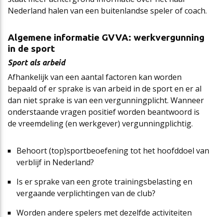
Nederland halen van een buitenlandse speler of coach.
Cao-app
First Time Leaders
Mantelovereenkomsten
Team
Algemene informatie GVVA: werkvergunning
in de sport
Updates CAO Sport 2026-2027
Strategisch en Wendbaar Leiderschap in de Sport
Thema’s
Raad van Toezicht
Sport als arbeid
Afhankelijk van een aantal factoren kan worden
FAQ
Governance in de Sport
Het nieuwe pensioenstelsel
Vacatures
bepaald of er sprake is van arbeid in de sport en er al
dan niet sprake is van een vergunningplicht. Wanneer
onderstaande vragen positief worden beantwoord is
Arbeidsmarktfonds Samen Presteren
Podcasts
Nieuws
de vreemdeling (en werkgever) vergunningplichtig.
Behoort (top)sportbeoefening tot het hoofddoel van
Agenda
verblijf in Nederland?
Is er sprake van een grote trainingsbelasting en
Contact
vergaande verplichtingen van de club?
Worden andere spelers met dezelfde activiteiten